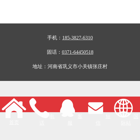
手机：
185-3827-6310
固话：
0371-64450518
地址：河南省巩义市小关镇张庄村
电
客
短
国
首页
话
服
信
际站