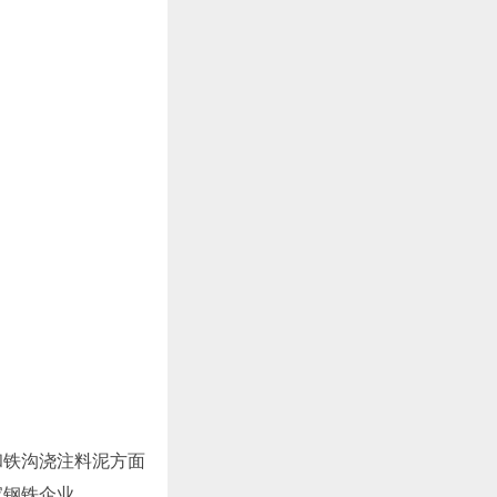
和铁沟浇注料泥方面
家钢铁企业。