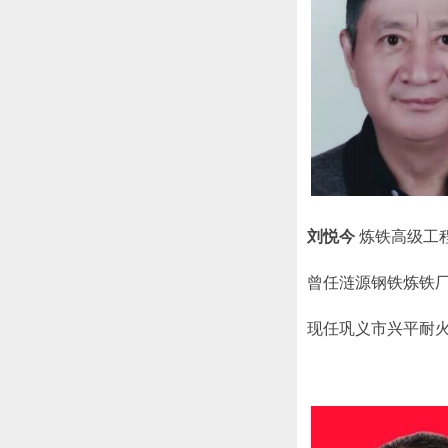
刘悦今
炼铁高级工
曾任涟源钢铁炼铁
现任巩义市兴平耐