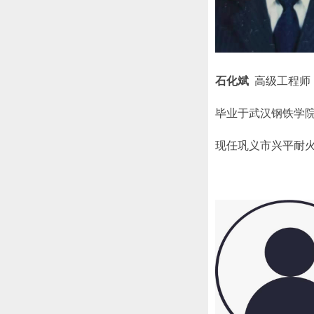
石化斌
高级工程师
毕业于武汉钢铁学
现任巩义市兴平耐