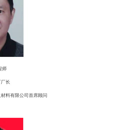
程师
厂厂长
火材料有限公司首席顾问