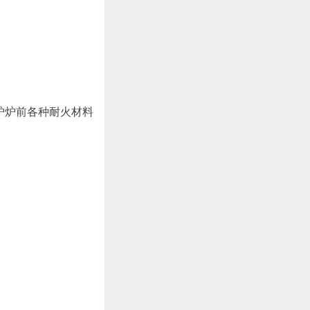
炉炉前各种耐火材料