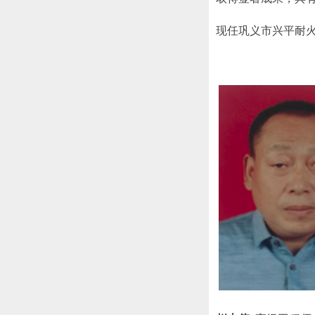
现任巩义市兴平耐