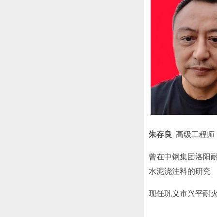
朱存良
高级工程师
曾在中钢集团洛阳耐
水泥浇注料的研究
现任巩义市兴平耐