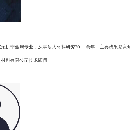
院无机非金属专业，从事耐火材料研究30 余年，主要成果是高
火材料有限公司技术顾问