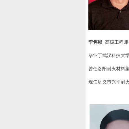
李隽锁
高级工程师
毕业于武汉科技大学
曾任洛阳耐火材料集
现任巩义市兴平耐