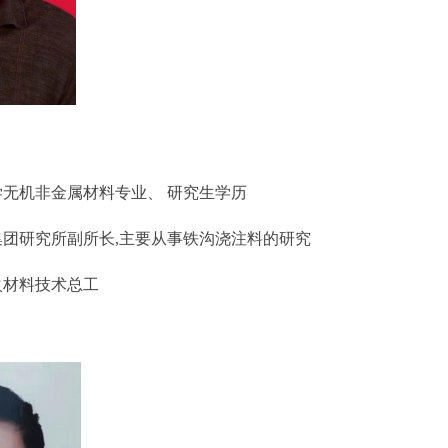
无机非金属材料专业、 研究生学历
团研究所副所长,主要从事铁沟浇注料的研究
火材料技术总工