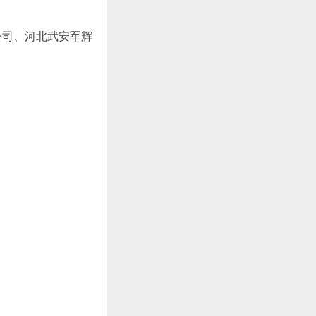
公司、河北武安军辉