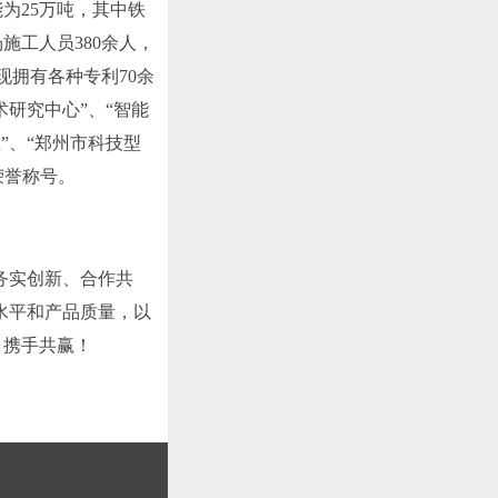
为25万吨，其中铁
施工人员380余人，
现拥有各种专利70余
研究中心”、“智能
业”、“郑州市科技型
荣誉称号。
务实创新、合作共
水平和产品质量，以
，携手共赢！