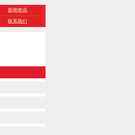
新闻资讯
联系我们